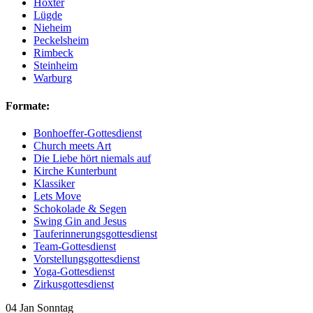
Höxter
Lügde
Nieheim
Peckelsheim
Rimbeck
Steinheim
Warburg
Formate:
Bonhoeffer-Gottesdienst
Church meets Art
Die Liebe hört niemals auf
Kirche Kunterbunt
Klassiker
Lets Move
Schokolade & Segen
Swing Gin and Jesus
Tauferinnerungsgottesdienst
Team-Gottesdienst
Vorstellungsgottesdienst
Yoga-Gottesdienst
Zirkusgottesdienst
04
Jan
Sonntag