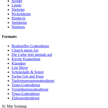
Höxter
Lügde
Nieheim
Peckelsheim
Rimbeck
Steinheim
Warburg
Formate:
Bonhoeffer-Gottesdienst
Church meets Art
Die Liebe hört niemals auf
Kirche Kunterbunt
Klassiker
Lets Move
Schokolade & Segen
Swing Gin and Jesus
Tauferinnerungsgottesdienst
Team-Gottesdienst
Vorstellungsgottesdienst
Yoga-Gottesdienst
Zirkusgottesdienst
01
Mär
Sonntag